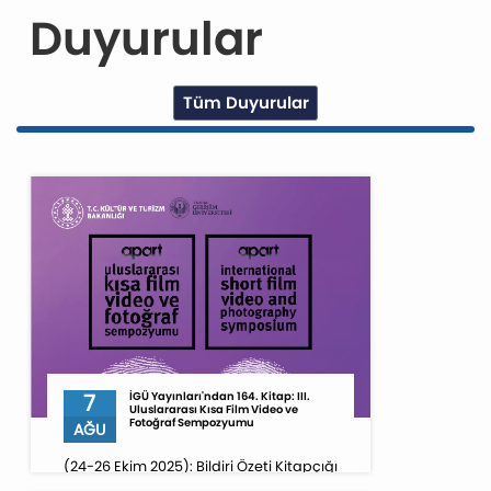
Duyurular
Tüm Duyurular
7
İGÜ Yayınları'ndan 164. Kitap: III.
Uluslararası Kısa Film Video ve
Fotoğraf Sempozyumu
AĞU
(24-26 Ekim 2025): Bildiri Özeti Kitapçığı