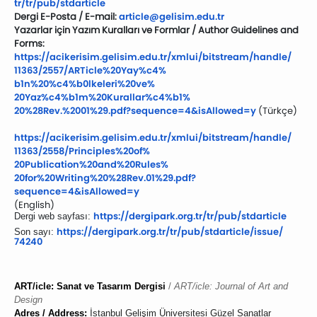
tr/tr/pub/stdarticle
Dergi E-Posta / E-mail:
article@gelisim.edu.tr
Yazarlar için Yazım Kuralları ve Formlar / Author Guidelines and
Forms:
https://acikerisim.gelisim.edu.
tr/xmlui/bitstream/handle/
11363/2557/ARTicle%20Yay%c4%
b1n%20%c4%b0lkeleri%20ve%
20Yaz%c4%b1m%20Kurallar%c4%b1%
20%28Rev.%2001%29.pdf?
sequence=4&isAllowed=y
(
Türkçe)
https://acikerisim.gelisim.edu.
tr/xmlui/bitstream/handle/
11363/2558/Principles%20of%
20Publication%20and%20Rules%
20for%20Writing%20%28Rev.01%
29.pdf?
sequence=4&isAllowed=y
(English)
https://dergipark.
org.tr/tr/pub/stdarticle
Dergi web sayfası:
https://dergipark.org.
tr/tr/pub/stdarticle/issue/
Son sayı:
74240
ART/icle: Sanat ve Tasarım Dergisi
/
ART/icle: Journal of Art and
Design
Adres / Address:
İstanbul Gelişim Üniversitesi Güzel Sanatlar