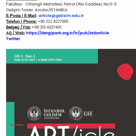
Cihangir Mahallesi, Petrol Ofisi Caddesi, No:3-5
Fakültesi -
Gelişim Tower, Avcılar/İSTANBUL
article@gelisim.edu.tr
E-Posta / E-Mail
:
Telefon / Phone:
+90 212 4227000
Belgeç / Fax:
+90 212 4227401
Ağ / Web:
https://dergipark.org.tr/
tr/pub/stdarticle
Twitter