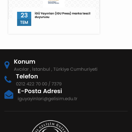
23
İGÜ Yayınları (IGU Press) marka tescil
duyurusu
TEM
Konum
Avcılar , İstanbul , Türkiye Cumhuriyeti
Telefon
0212 422 70 00 / 7379
E-Posta Adresi
iguyayinlari@gelisim.edu.tr