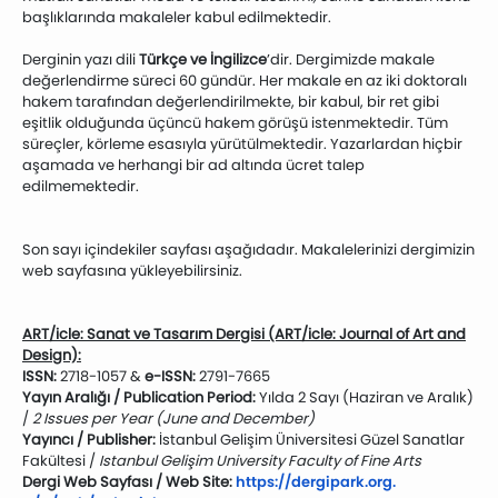
başlıklarında makaleler kabul edilmektedir.
Derginin yazı dili
Türkçe ve İngilizce
’dir. Dergimizde makale
değerlendirme süreci 60 gündür. Her makale en az iki doktoralı
hakem tarafından değerlendirilmekte, bir kabul, bir ret gibi
eşitlik olduğunda üçüncü hakem görüşü istenmektedir. Tüm
süreçler, körleme esasıyla yürütülmektedir. Yazarlardan hiçbir
aşamada ve herhangi bir ad altında ücret talep
edilmemektedir.
Son sayı içindekiler sayfası aşağıdadır. Makalelerinizi dergimizin
web sayfasına yükleyebilirsiniz.
ART/icle: Sanat ve Tasarım Dergisi (ART/icle: Journal of Art and
Design):
ISSN:
2718-1057 &
e-ISSN:
2791-7665
Yayın Aralığı / Publication Period:
Yılda 2 Sayı (Haziran ve Aralık)
/
2 Issues per Year (June and December)
Yayıncı / Publisher:
İstanbul Gelişim Üniversitesi Güzel Sanatlar
Fakültesi /
Istanbul Gelişim University Faculty of Fine Arts
Dergi Web Sayfası / Web Site:
https://dergipark.org.