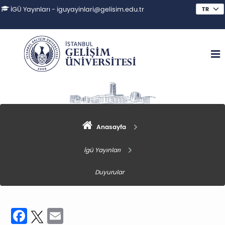
İGÜ Yayınları - iguyayinlari@gelisim.edu.tr
Anasayfa
İgü Yayınları
Duyurular
Facebook
Twitter
Email