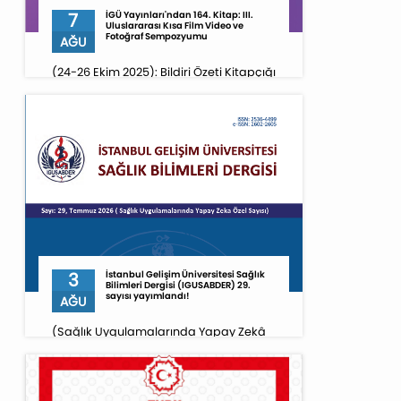
7
İGÜ Yayınları'ndan 164. Kitap: III.
Uluslararası Kısa Film Video ve
Fotoğraf Sempozyumu
AĞU
(24-26 Ekim 2025): Bildiri Özeti Kitapçığı
3
İstanbul Gelişim Üniversitesi Sağlık
Bilimleri Dergisi (IGUSABDER) 29.
sayısı yayımlandı!
AĞU
(Sağlık Uygulamalarında Yapay Zekâ
Özel Sayısı)