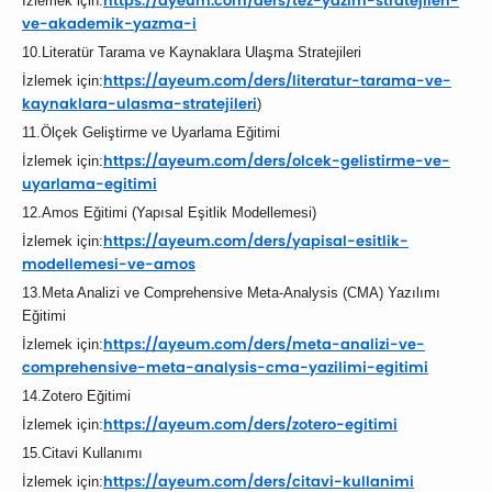
https://ayeum.com/ders/
tez-yazim-stratejileri-
İzlemek için:
ve-
akademik-yazma-i
10.Literatür Tarama ve Kaynaklara Ulaşma Stratejileri
https://ayeum.com/ders/
literatur-tarama-ve-
İzlemek için:
kaynaklara-ulasma-stratejileri
)
11.Ölçek Geliştirme ve Uyarlama Eğitimi
https://ayeum.com/ders/
olcek-gelistirme-ve-
İzlemek için:
uyarlama-
egitimi
12.Amos Eğitimi (Yapısal Eşitlik Modellemesi)
https://ayeum.com/ders/
yapisal-esitlik-
İzlemek için:
modellemesi-
ve-amos
13.Meta Analizi ve Comprehensive Meta-Analysis (CMA) Yazılımı
Eğitimi
https://ayeum.com/ders/
meta-analizi-ve-
İzlemek için:
comprehensive-
meta-analysis-cma-yazilimi-
egitimi
14.Zotero Eğitimi
https://ayeum.com/ders/
zotero-egitimi
İzlemek için:
15.Citavi Kullanımı
https://ayeum.com/ders/
citavi-kullanimi
İzlemek için: