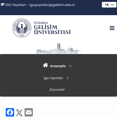
İGÜ Yayınları - iguyayinlari@gelisim.edu.tr
Anasayfa
İgü Yayınları
Duyurular
Facebook
Twitter
Email