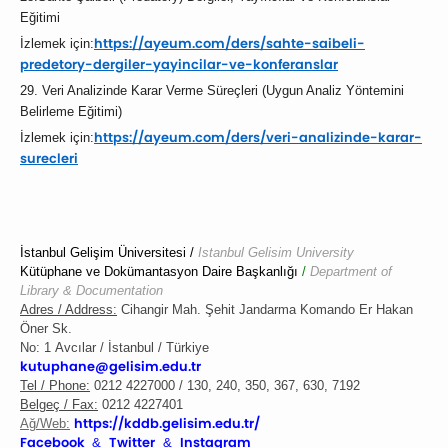
Eğitimi
https://ayeum.com/ders/
sahte-saibeli-
İzlemek için:
predetory-
dergiler-yayincilar-ve-
konferanslar
29. Veri Analizinde Karar Verme Süreçleri (Uygun Analiz Yöntemini
Belirleme Eğitimi)
https://ayeum.com/ders/
veri-analizinde-karar-
İzlemek için:
surecleri
İstanbul Gelişim Üniversitesi /
Istanbul Gelisim University
Kütüphane ve Dokümantasyon Daire Başkanlığı
/
Department of
Library & Documentation
Adres / Address:
Cihangir Mah. Şehit Jandarma Komando Er Hakan
Öner Sk.
No: 1
Avcılar / İstanbul / Türkiye
kutuphane@gelisim.edu.tr
Tel / Phone:
0212 4227000 / 130, 240, 350, 367, 630, 7192
Belgeç / Fax:
0212 4227401
https://kddb.gelisim.
edu.tr/
Ağ/Web:
Facebook
Twitter
Instagram
&
&