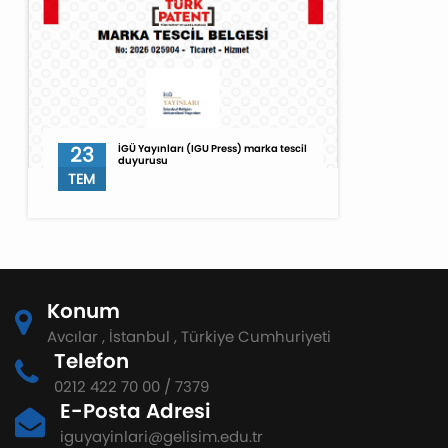
23
İGÜ Yayınları (IGU Press) marka tescil
duyurusu
TEM
Konum
Avcılar , İstanbul , Türkiye Cumhuriyeti
Telefon
0212 422 70 00 / 7379
E-Posta Adresi
iguyayinlari@gelisim.edu.tr