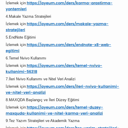
https://ayeum.com/ders/
karma-arastirma-
İzlemek için:
yontemleri
4.Makale Yazma Stratejileri
https://ayeum.com/ders/
makale-yazma-
İzlemek için:
stratejileri
5.EndNote Eğitimi
https://ayeum.com/ders/
endnote-x8-web-
İzlemek için:
egitimi
6.Temel Nvivo Kullanımı
https://ayeum.com/ders/
temel-nvivo-
İzlemek için:
kullanimi-56318
7.İleri Nvivo Kullanımı ve Nitel Veri Analizi
https://ayeum.com/ders/
ileri-nvivo-kullanimi-
İzlemek için:
ve-
nitel-veri-analizi
8.MAXQDA Başlangıç ve İleri Düzey Eğitimi
https://ayeum.com/ders/
temel-duzey-
İzlemek için:
maxquda-kullanimi-
ve-nitel-karma-veri-analizi
9.Tez Yazım Stratejileri ve Akademik Yazma