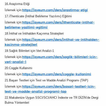
16.Araştırma Etiği
https://ayeum.com/ders/
arastirma-etigi
İzlemek için:
17.iThenticate (İntihal Belirleme Yazılımı) Eğitimi
https://ayeum.com/ders/
ithenticate-intihal-
İzlemek için:
belirleme-
yazilimi-egitimi
18.İntihal ve İntihalden Kaçınma Stratejileri
https://ayeum.com/ders/
intihal-ve-intihalden-
İzlemek için:
kacinma-
stratejileri
19.Sağlık Bilimleri için Veri Analizi-1
https://ayeum.com/ders/
saglik-bilimleri-icin-
İzlemek için:
veri-
analizi-1
20.Coggle Kullanımı
https://ayeum.com/ders/
coggle-kullanimi
İzlemek için:
21.Başarı Testleri için Test ve Madde Analizi Programı (TAP)
https://ayeum.com/ders/
basari-testleri-icin-
İzlemek için:
test-ve-
madde-analizi-programi-tap
22.Makalenize Uygun SSCI/SCI/AHCI İndexte ve TR DİZİN’de Dergi
Bulma Yöntemleri