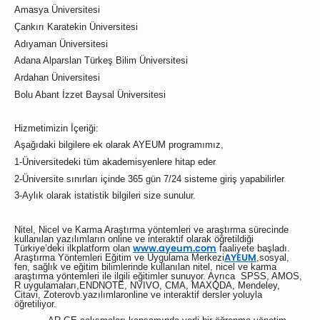
Amasya Üniversitesi
Çankırı Karatekin Üniversitesi
Adıyaman Üniversitesi
Adana Alparslan Türkeş Bilim Üniversitesi
Ardahan Üniversitesi
Bolu Abant İzzet Baysal Üniversitesi
Hizmetimizin İçeriği:
Aşağıdaki bilgilere ek olarak AYEUM programımız,
1-Üniversitedeki tüm akademisyenlere hitap eder
2-Üniversite sınırları içinde 365 gün 7/24 sisteme giriş yapabilirler
3-Aylık olarak istatistik bilgileri size sunulur.
Nitel, Nicel ve Karma Araştırma yöntemleri ve araştırma sürecinde
kullanılan yazılımların online ve interaktif olarak öğretildiği
www.ayeum.com
Türkiye’deki ilkplatform olan
faaliyete başladı.
AYEUM
Araştırma Yöntemleri Eğitim ve Uygulama Merkezi
,sosyal,
fen, sağlık ve eğitim bilimlerinde kullanılan nitel, nicel ve karma
araştırma yöntemleri ile ilgili eğitimler sunuyor. Ayrıca SPSS, AMOS,
R uygulamaları,ENDNOTE, NVIVO, CMA, MAXQDA, Mendeley,
Citavi, Zoterovb.yazılımlaronline ve interaktif dersler yoluyla
öğretiliyor.