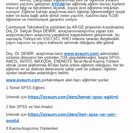
AR-GE çalışmaları kapsamında yerli bir öğrenme yönetim
AYEUM,
sistemi yazılımı geliştiren
her eğitimde,eğitim öncesi kişilerin
mevcut bilgi ve becerilerini ölçerek, kişiye özel öğrenme imkânları
sunuyor. Eğitime katılan araştırmacıların öğrenip öğrenmediğini tespit
eden ve buna bağlı anlık dönüt veren yazılım, katılımcılara %100
öğrenme ve memnuniyet garantisi veriyor.
Cumhuriyet Teknokent’te yürütülen bu AR-GE projesinin koordinatörü
Doç.Dr. Selçuk Beşir DEMİR; amaçlarınınaraştırma yapan tüm
araştırmacıların araştırma yapabilme kapasitelerini geliştirmek, bu
vasıtayla Türkiye’nin SSCI,SCI, AHCI indexte taranan dergilerdeki
yayın sayısını ve yayın kalitesini artırmak olduğunu dile getirdi.
www.ayeum.com
Doç. Dr. DEMİR, araştırmacıların
adresinden
sisteme dünyanın her yerinden 7/24 ulaşılabileceğini, başta SPSS,
AMOS, NVIVO, MAXQDA, ENDNOTE Nicel-Nicel-Karma Yöntem
olmak üzere platformda 40’dan fazla online eğitimin olduğunu, her bir
eğitimin en az doktora derecesine sahip yerli ve yabancı öğretim
üyeleri tarafından anlatıldığını belirtti.
www.ayeum.com
portalındayer alan bazı eğitimler şunlar:
1.Temel SPSS Eğitimi
https://ayeum.com/ders/
temel-spss-egitimi
İzlemek için:
2.İleri SPSS ve Veri Analizi
https://ayeum.com/ders/
ileri-spss-ve-veri-
İzlemek için:
analizi
3.Karma Araştırma Yöntemleri