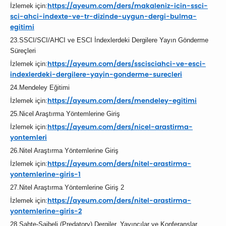
https://ayeum.com/ders/
makaleniz-icin-ssci-
İzlemek için:
sci-ahci-
indexte-ve-tr-dizinde-uygun-
dergi-bulma-
egitimi
23.SSCI/SCI/AHCI ve ESCI İndexlerdeki Dergilere Yayın Gönderme
Süreçleri
https://ayeum.com/ders/
sscisciahci-ve-esci-
İzlemek için:
indexlerdeki-dergilere-yayin-
gonderme-surecleri
24.Mendeley Eğitimi
https://ayeum.com/ders/
mendeley-egitimi
İzlemek için:
25.Nicel Araştırma Yöntemlerine Giriş
https://ayeum.com/ders/
nicel-arastirma-
İzlemek için:
yontemleri
26.Nitel Araştırma Yöntemlerine Giriş
https://ayeum.com/ders/
nitel-arastirma-
İzlemek için:
yontemlerine-
giris-1
27.Nitel Araştırma Yöntemlerine Giriş 2
https://ayeum.com/ders/
nitel-arastirma-
İzlemek için:
yontemlerine-
giris-2
28.Sahte-Şaibeli (Predatory) Dergiler, Yayıncılar ve Konferanslar