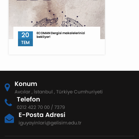
20
ECOMAN Dergisi makalelerinizi
bekliyor!
TEM
Konum
Avcılar , İstanbul , Türkiye Cumhuriyeti
Telefon
0212 422 70 00 / 7379
E-Posta Adresi
iguyayinlari@gelisim.edu.tr