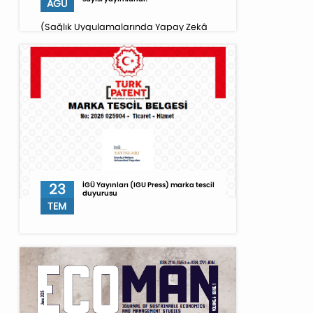
AĞU
(Sağlık Uygulamalarında Yapay Zekâ
Özel Sayısı)
23
İGÜ Yayınları (IGU Press) marka tescil
duyurusu
TEM