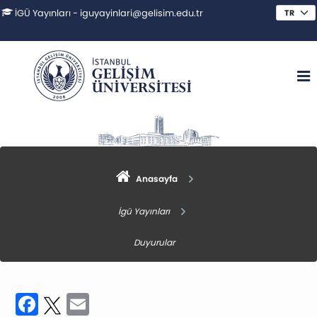
İGÜ Yayınları - iguyayinlari@gelisim.edu.tr
Anasayfa
İgü Yayınları
Duyurular
Facebook
Twitter
Email