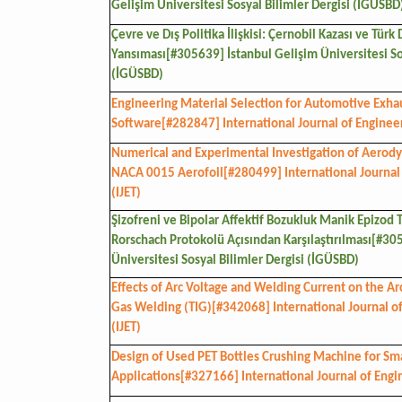
Gelişim Üniversitesi Sosyal Bilimler Dergisi (İGÜSBD
Çevre ve Dış Politika İlişkisi: Çernobil Kazası ve Türk 
Yansıması[#305639] İstanbul Gelişim Üniversitesi Sos
(İGÜSBD)
Engineering Material Selection for Automotive Exha
Software[#282847] International Journal of Engineer
Numerical and Experimental Investigation of Aerodyn
NACA 0015 Aerofoil[#280499] International Journal
(IJET)
Şizofreni ve Bipolar Affektif Bozukluk Manik Epizod T
Rorschach Protokolü Açısından Karşılaştırılması[#30
Üniversitesi Sosyal Bilimler Dergisi (İGÜSBD)
Effects of Arc Voltage and Welding Current on the Ar
Gas Welding (TIG)[#342068] International Journal o
(IJET)
Design of Used PET Bottles Crushing Machine for Smal
Applications[#327166] International Journal of Engi