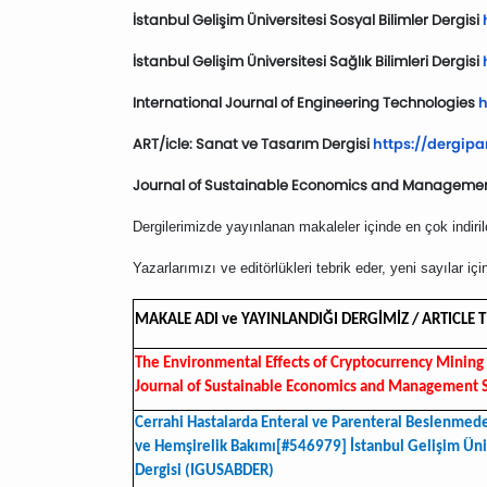
İstanbul Gelişim Üniversitesi Sosyal Bilimler Dergisi
İstanbul Gelişim Üniversitesi Sağlık Bilimleri Dergisi
International Journal of Engineering Technologies
h
ART/icle: Sanat ve Tasarım Dergisi
https://dergipar
Journal of Sustainable Economics and Manageme
Dergilerimizde yayınlanan makaleler içinde en çok indiri
Yazarlarımızı ve editörlükleri tebrik eder, yeni sayılar içi
MAKALE ADI ve YAYINLANDIĞI DERGİMİZ / ARTICLE 
The Environmental Effects of Cryptocurrency Minin
Journal of Sustainable Economics and Management
Cerrahi Hastalarda Enteral ve Parenteral Beslenmed
ve Hemşirelik Bakımı[#546979] İstanbul Gelişim Ünive
Dergisi (IGUSABDER)