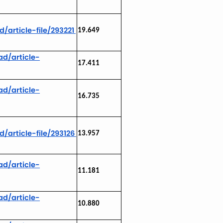
/article-file/293221
19.649
d/article-
17.411
d/article-
16.735
/article-file/293126
13.957
d/article-
11.181
d/article-
10.880