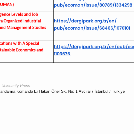
pub/ecoman/issue/80789/1334298
ECOMAN)
gence Levels and Job
https://dergipark.org.tr/en/
a Organized Industrial
pub/ecoman/issue/68466/1070101
 and Management Studies
cations with A Special
https://dergipark.org.tr/en/
pub/ec
tainable Economics and
1103676
m University Press
t Jandarma Komando Er
Hakan Öner Sk.
No: 1
Avcılar / İstanbul / Türkiye