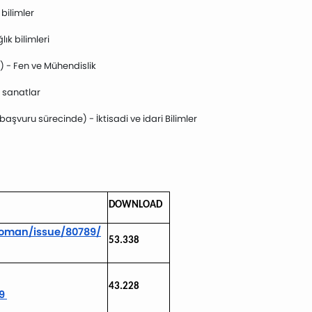
bilimler
ık bilimleri
) - Fen ve Mühendislik
 sanatlar
aşvuru sürecinde) - İktisadi ve idari Bilimler
DOWNLOAD
oman/issue/80789/
53.338
43.228
79