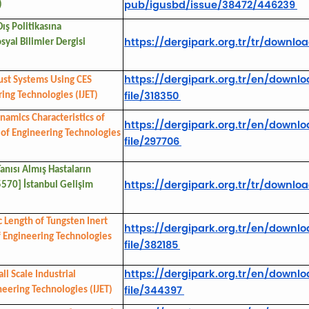
pub/igusbd/issue/38472/446239
)
Dış Politikasına
https://dergipark.org.tr/tr/
download
yal Bilimler Dergisi
https://dergipark.org.tr/en/
downloa
ust Systems Using CES
file/318350
ing Technologies (IJET)
amics Characteristics of
https://dergipark.org.tr/en/
downloa
 of Engineering Technologies
file/297706
anısı Almış Hastaların
https://dergipark.org.tr/tr/
download
5570] İstanbul Gelişim
c Length of Tungsten Inert
https://dergipark.org.tr/en/
downloa
f Engineering Technologies
file/382185
https://dergipark.org.tr/en/
downloa
l Scale Industrial
file/344397
neering Technologies (IJET)