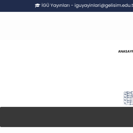
İGÜ Yayınları - iguyayinlari@gelisim.edu.t
ANASAY