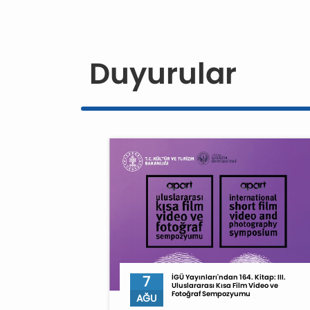
Duyurular
7
İGÜ Yayınları'ndan 164. Kitap: III.
Uluslararası Kısa Film Video ve
Fotoğraf Sempozyumu
AĞU