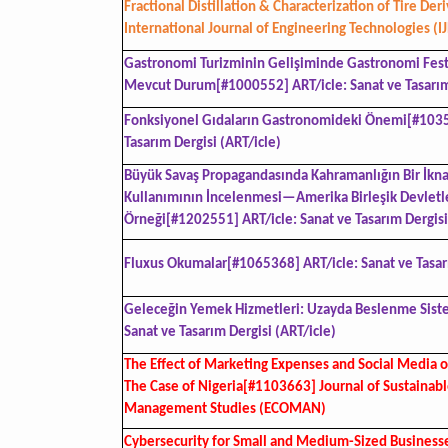
Fractional Distillation & Characterization of Tire De
International Journal of Engineering Technologies (IJ
Gastronomi Turizminin Gelişiminde Gastronomi Festi
Mevcut Durum[#1000552] ART/icle: Sanat ve Tasarım 
Fonksiyonel Gıdaların Gastronomideki Önemi[#10350
Tasarım Dergisi (ART/icle)
Büyük Savaş Propagandasında Kahramanlığın Bir İkn
Kullanımının İncelenmesi—Amerika Birleşik Devletle
Örneği[#1202551] ART/icle: Sanat ve Tasarım Dergisi
Fluxus Okumalar[#1065368] ART/icle: Sanat ve Tasarı
Geleceğin Yemek Hizmetleri: Uzayda Beslenme Sist
Sanat ve Tasarım Dergisi (ART/icle)
The Effect of Marketing Expenses and Social Media 
The Case of Nigeria[#1103663] Journal of Sustainab
Management Studies (ECOMAN)
Cybersecurity for Small and Medium-Sized Business