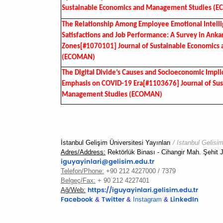
Sustainable Economics and Management Studies (
The Relationship Among Employee Emotional Intelli
Satisfactions and Job Performance: A Survey in Ankar
Zones[#1070101] Journal of Sustainable Economics
(ECOMAN)
The Digital Divide’s Causes and Socioeconomic Impli
Emphasis on COVID-19 Era[#1103676] Journal of Sus
Management Studies (ECOMAN)
İstanbul Gelişim Üniversitesi Yayınları
/ Istanbul Gelisi
Adres/Address:
Rektörlük Binası -
Cihangir Mah. Şehi
iguyayinlari@gelisim.edu.tr
Telefon/Phone:
+90 212 4227000 / 7379
Belgeç/Fax:
+ 90 212 4227401
https://iguyayinlari.
gelisim.edu.tr
Ağ/Web:
Facebook
Twitter
LinkedIn
&
&
Instagram
&