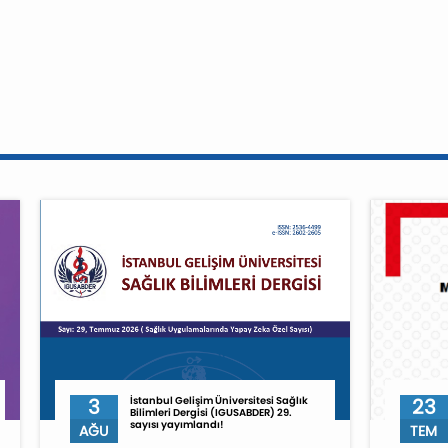
3
İstanbul Gelişim Üniversitesi Sağlık
23
Bilimleri Dergisi (IGUSABDER) 29.
sayısı yayımlandı!
AĞU
TEM