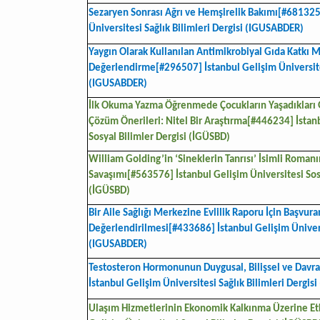
Sezaryen Sonrası Ağrı ve Hemşirelik Bakımı[#681325
Üniversitesi Sağlık Bilimleri Dergisi (IGUSABDER)
Yaygın Olarak Kullanılan Antimikrobiyal Gıda Katkı Ma
Değerlendirme[#296507] İstanbul Gelişim Üniversites
(IGUSABDER)
İlk Okuma Yazma Öğrenmede Çocukların Yaşadıkları 
Çözüm Önerileri: Nitel Bir Araştırma[#446234] İstan
Sosyal Bilimler Dergisi (İGÜSBD)
William Golding’in ‘Sineklerin Tanrısı’ İsimli Romanı
Savaşımı[#563576] İstanbul Gelişim Üniversitesi Sosy
(İGÜSBD)
Bir Aile Sağlığı Merkezine Evlilik Raporu İçin Başvura
Değerlendirilmesi[#433686] İstanbul Gelişim Üniversi
(IGUSABDER)
Testosteron Hormonunun Duygusal, Bilişsel ve Davra
İstanbul Gelişim Üniversitesi Sağlık Bilimleri Dergi
Ulaşım Hizmetlerinin Ekonomik Kalkınma Üzerine Et