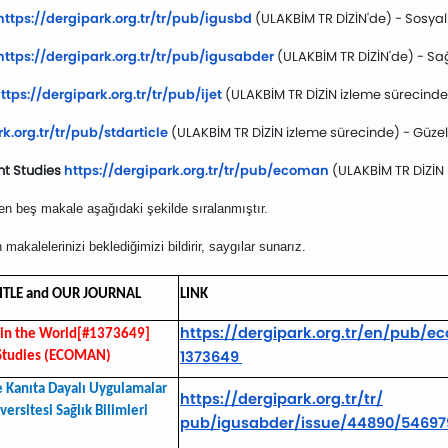
https://dergipark.org.
tr/tr/pub/igusbd
(ULAKBİM TR DİZİN'de) - Sosyal 
https://dergipark.org.tr/tr/
pub/igusabder
(ULAKBİM TR DİZİN'de) - Sağl
ttps://
dergipark.org.tr/tr/pub/ijet
(
ULAKBİM TR DİZİN izleme sürecinde
k.org.
tr/tr/pub/stdarticle
(ULAKBİM TR DİZİN izleme sürecinde) - Güzel
nt Studies
https://dergipark.org.
tr/tr/pub/ecoman
(ULAKBİM TR DİZİN b
len beş makale aşağıdaki şekilde sıralanmıştır.
n makalelerinizi beklediğimizi bildirir, saygılar sunarız.
TITLE and OUR JOURNAL
LINK
https://dergipark.org.tr/en/
pub/ec
g in the World[#1373649]
1373649
 Studies (ECOMAN)
e Kanıta Dayalı Uygulamalar
https://dergipark.org.tr/tr/
rsitesi Sağlık Bilimleri
pub/igusabder/issue/44890/
5469