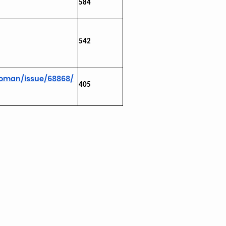
584
542
oman/issue/68868/
405