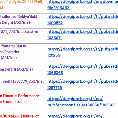
https://dergipark.org.tr/en/
downloa
rived Pyrolysis Oil[#280568]
file/295452
ET)
https://dergipark.org.tr/tr/
pub/stda
valleri ve Türkiye’deki
1000552
Dergisi (ART/icle)
https://dergipark.org.tr/tr/
pub/stda
71] ART/icle: Sanat ve
1035071
a Yöntemi Olarak
https://dergipark.org.tr/tr/
pub/stda
ri Posterleri
1202551
 (ART/icle)
https://dergipark.org.tr/tr/
pub/stda
m Dergisi (ART/icle)
1065368
https://dergipark.org.tr/tr/
pub/stda
emleri[#1287779] ART/icle:
1287779
on Financial Performance:
https://dergipark.org.tr/en/
le Economics and
pub/ecoman/issue/68868/1103663
https://dergipark.org.tr/en/
es[#1334298] Journal of