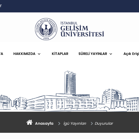
r
FA
HAKKIMIZDA
KİTAPLAR
SÜRELİ YAYINLAR
Açık Eriş
Anasayfa
İgü Yayınları
Duyurular