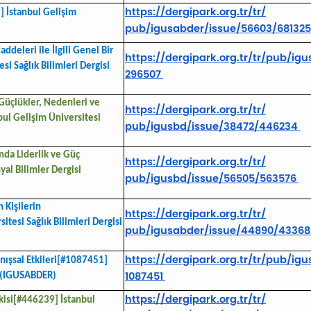
https://dergipark.org.tr/tr/
] İstanbul Gelişim
pub/igusabder/issue/56603/
68132
ddeleri ile İlgili Genel Bir
https://dergipark.org.tr/tr/
pub/igu
i Sağlık Bilimleri Dergisi
296507
Güçlükler, Nedenleri ve
https://dergipark.org.tr/tr/
bul Gelişim Üniversitesi
pub/igusbd/issue/38472/446234
nda Liderlik ve Güç
https://dergipark.org.tr/tr/
al Bilimler Dergisi
pub/igusbd/issue/56505/563576
n Kişilerin
https://dergipark.org.tr/tr/
tesi Sağlık Bilimleri Dergisi
pub/igusabder/issue/44890/
4336
https://dergipark.org.tr/tr/
pub/igu
nışsal Etkileri[#1087451]
1087451
si (IGUSABDER)
https://dergipark.org.tr/tr/
kisi[#446239] İstanbul