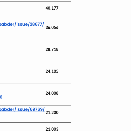
40.177
5
sabder/issue/28677/
36.056
28.718
24.105
24.008
86
sabder/issue/69769/
21.200
21.003