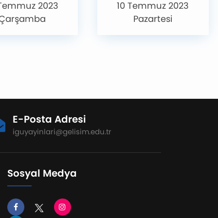
 Temmuz 2023
10 Temmuz 2023
Çarşamba
Pazartesi
E-Posta Adresi
iguyayinlari@gelisim.edu.tr
Sosyal Medya