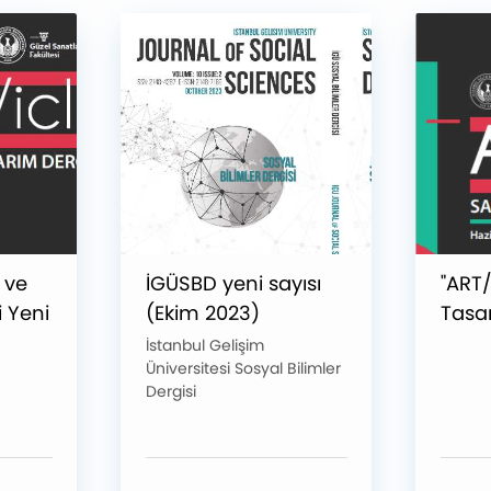
 ve
İGÜSBD yeni sayısı
"ART/
 Yeni
(Ekim 2023)
Tasar
dı
yayımlandı!
Beşin
İstanbul Gelişim
Üniversitesi Sosyal Bilimler
Yayın
Dergisi