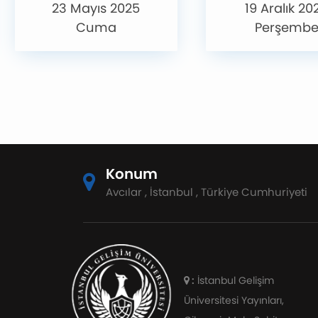
23 Mayıs 2025
19 Aralık 20
Cuma
Perşemb
Konum
Avcılar , İstanbul , Türkiye Cumhuriyeti
:
İstanbul Gelişim
Üniversitesi Yayınları,