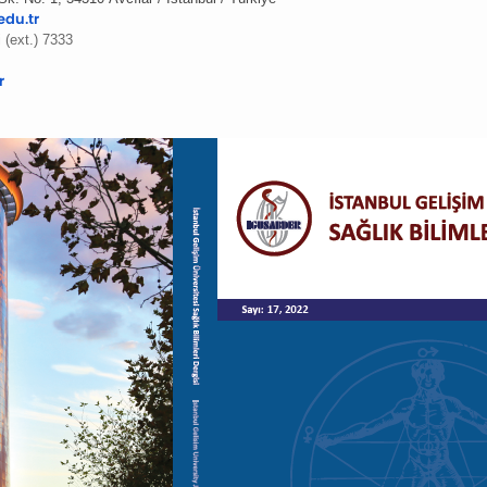
edu.
tr
 (ext.) 7333
r