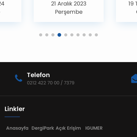
24
21 Aralık 2023
19
e
Perşembe
Telefon
0212 422 70 00 / 7379
Linkler
Anasayfa
DergiPark
Açık Erişim
IGUMER