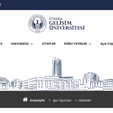
r
FA
HAKKIMIZDA
KİTAPLAR
SÜRELİ YAYINLAR
Açık Eriş
Anasayfa
İgü Yayınları
Haberler