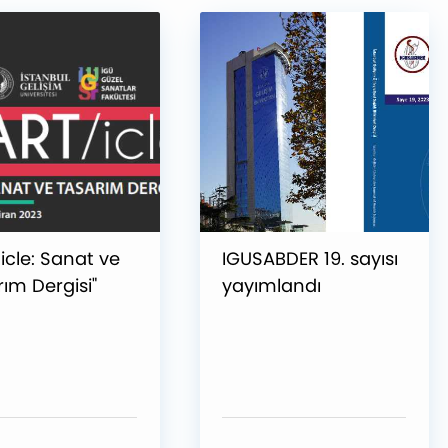
icle: Sanat ve
IGUSABDER 19. sayısı
ım Dergisi"
yayımlandı
ci Sayısı
landı!