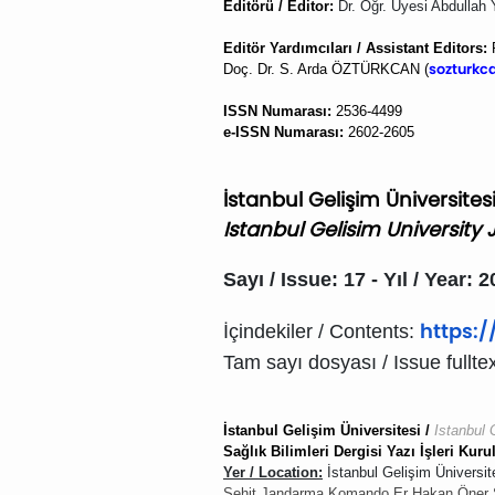
Editörü / Editor:
Dr. Öğr. Üyesi Abdulla
Editör Yardımcıları / Assistant Editors:
P
sozturkc
Doç. Dr. S. Arda ÖZTÜRKCAN
(
ISSN Numarası:
2536-4499
e-ISSN Numarası:
2602-2605
İstanbul Gelişim Üniversitesi 
Istanbul Gelisim University
Sayı / Issue: 17 - Yıl / Year: 
https:/
İçindekiler / Contents:
Tam sayı dosyası / Issue fulltex
İstanbul Gelişim Üniversitesi /
Istanbul 
Sağlık Bilimleri Dergisi Yazı İşleri Kuru
Yer / Location:
İstanbul Gelişim Üniversit
Şehit Jandarma Komando Er
Hakan Öner