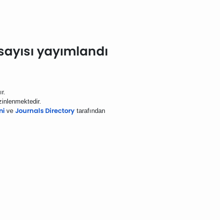
. sayısı yayımlandı
ır.
izinlenmektedir.
Journals Directory
ini
ve
tarafından