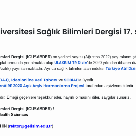
versitesi Sağlık Bilimleri Dergisi 17
limleri Dergisi (IGUSABDER)
on yedinci sayısı (Ağustos 2022) yayımlanmışt
ULAKBİM TR
Dizin
platformunda yer almakta olup
'de 2020 yılından itibaren d
Türkiye Atıf Diz
Aralık) yayınlanmaktadır.
Ayrıca sağlık bilimleri alan indeksi
DOAJ)
İdealonline Veri Tabanı
SOBİAD
,
ve
'a
üyedir.
nAIRE 2020 Açık Arşiv Harmanlama Projesi
tarafından arşivlenmektedir.
dır.
Emeği geçenlere teşekkür eder, hayırlı olmasını diler, saygılar sunarız.
imleri Dergisi
(IGUSABDER) /
Health Sciences
rektor@gelisim.edu.tr
HİN (
)