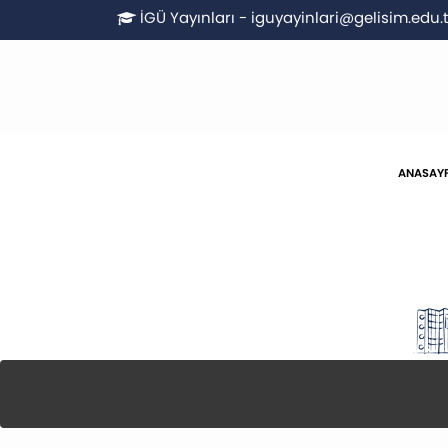
İGÜ Yayınları - iguyayinlari@gelisim.edu.t
ANASAY