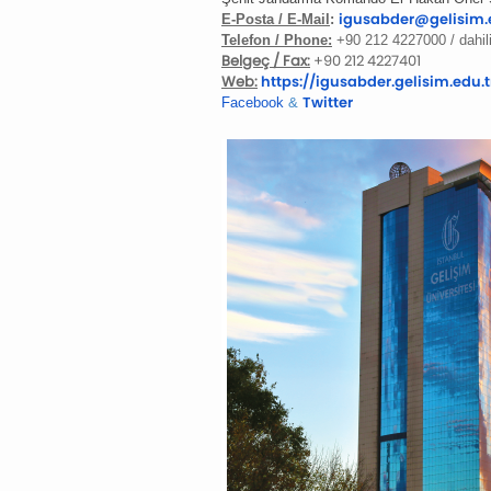
igusabder@gelisim.
E-Posta / E-Mail
:
Telefon / Phone:
+90 212 4227000 / dahili
Belgeç / Fax:
+90 212 4227401
Web:
https://
igusabder.
gelisim.edu.t
Twitter
Facebook
&