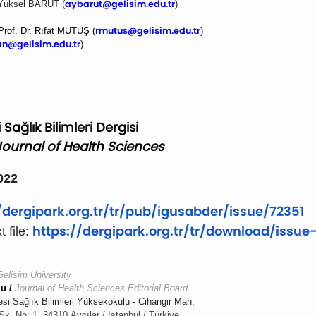
aybarut
@gelisim.edu.tr
h Yüksel BARUT
(
)
rmutus@gelisim.edu.tr
rof. Dr. Rıfat MUTUŞ (
)
an@gelisim.
edu.tr
)
Sağlık Bilimleri Dergisi
 Journal of Health Sciences
2022
/dergipark.
org.tr/tr/pub/igusabder/issue/
72351
https://dergipark.org.
tr/tr/download/issue-
t file:
Gelisim University
lu /
Journal of Health Sciences Editorial Board
esi Sağlık Bilimleri Yüksekokulu -
Cihangir Mah.
 Sk.
No: 1, 34310
Avcılar / İstanbul / Türkiye